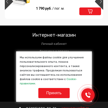
1 790 руб.
/ пог. м.
Интернет-магазин
Личный кабинет
Доставка и оплата
Мы используем файлы cookie для улучшения
Установочные центры
пользовательского опыта, показа
персонализированного контента, а также
Контакты
анализа трафика. Продолжая пользоваться
SALE %
сайтом вы соглашаетесь на использование
файлов cookie в соответствии с
Cookie-
Популярные товары
правилами
.
Принять