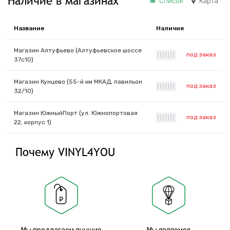
Наличие в магазинах
Список
Карта
Название
Наличие
Магазин Алтуфьево (Алтуфьевское шоссе
под заказ
|
|
|
|
|
|
|
37с10)
Магазин Кунцево (55-й км МКАД, павильон
под заказ
|
|
|
|
|
|
|
32/10)
Магазин ЮжныйПорт (ул. Южнопортовая
под заказ
|
|
|
|
|
|
|
22, корпус 1)
Почему VINYL4YOU