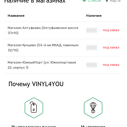
Наличие в магазинах
Список
Карта
Название
Наличие
Магазин Алтуфьево (Алтуфьевское шоссе
под заказ
|
|
|
|
|
|
|
37с10)
Магазин Кунцево (55-й км МКАД, павильон
под заказ
|
|
|
|
|
|
|
32/10)
Магазин ЮжныйПорт (ул. Южнопортовая
под заказ
|
|
|
|
|
|
|
22, корпус 1)
Почему VINYL4YOU