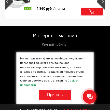
1 860 руб.
/ пог. м.
Интернет-магазин
Личный кабинет
Доставка и оплата
Мы используем файлы cookie для улучшения
Установочные центры
пользовательского опыта, показа
персонализированного контента, а также
Контакты
анализа трафика. Продолжая пользоваться
SALE %
сайтом вы соглашаетесь на использование
файлов cookie в соответствии с
Cookie-
Популярные товары
правилами
.
Принять