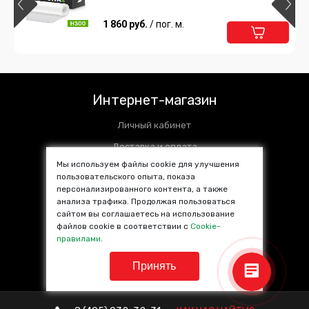
1 860 руб.
/ пог. м.
Интернет-магазин
Личный кабинет
Доставка и оплата
Мы используем файлы cookie для улучшения
Установочные центры
пользовательского опыта, показа
персонализированного контента, а также
Контакты
анализа трафика. Продолжая пользоваться
SALE %
сайтом вы соглашаетесь на использование
файлов cookie в соответствии с
Cookie-
Популярные товары
правилами
.
Принять