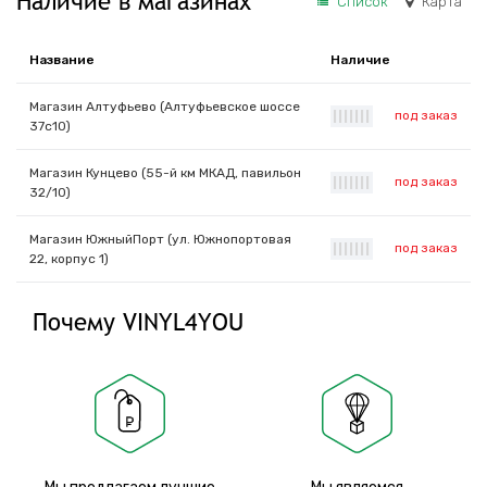
Наличие в магазинах
Список
Карта
Название
Наличие
Магазин Алтуфьево (Алтуфьевское шоссе
под заказ
|
|
|
|
|
|
|
37с10)
Магазин Кунцево (55-й км МКАД, павильон
под заказ
|
|
|
|
|
|
|
32/10)
Магазин ЮжныйПорт (ул. Южнопортовая
под заказ
|
|
|
|
|
|
|
22, корпус 1)
Почему VINYL4YOU