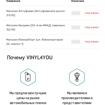
Название
Наличие
Магазин Алтуфьево (Алтуфьевское шоссе
под заказ
|
|
|
|
|
|
|
37с10)
Магазин Кунцево (55-й км МКАД, павильон
под заказ
|
|
|
|
|
|
|
32/10)
Магазин ЮжныйПорт (ул. Южнопортовая
под заказ
|
|
|
|
|
|
|
22, корпус 1)
Почему VINYL4YOU
Мы предлагаем лучшие
Мы являемся
цены на рынке
производителями и
автомобильных пленок
представителями