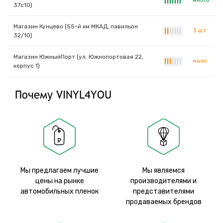
много
|
|
|
|
|
|
|
37с10)
Магазин Кунцево (55-й км МКАД, павильон
3 шт
|
|
|
|
|
|
|
32/10)
Магазин ЮжныйПорт (ул. Южнопортовая 22,
мало
|
|
|
|
|
|
|
корпус 1)
Почему VINYL4YOU
Мы предлагаем лучшие
Мы являемся
цены на рынке
производителями и
автомобильных пленок
представителями
продаваемых брендов