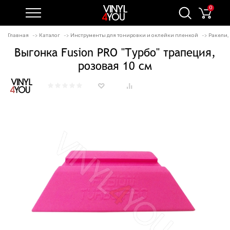
0
Главная
Каталог
Инструменты для тонировки и оклейки пленкой
Ракели,
Выгонка Fusion PRO "Турбо" трапеция,
розовая 10 см