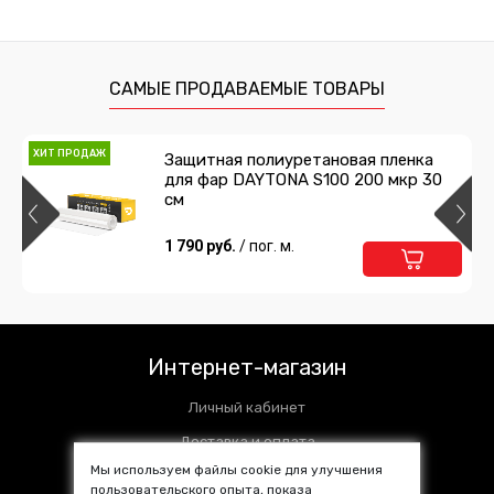
Выгонка с фетром 10см
238 руб.
/ шт
САМЫЕ ПРОДАВАЕМЫЕ ТОВАРЫ
Подробнее
В корзину
ХИТ ПРОДАЖ
Защитная полиуретановая пленка
для фар DAYTONA S100 200 мкр 30
Выгонка 3М мягкая
см
178 руб.
1 790 руб.
/ шт
/ пог. м.
Подробнее
В корзину
Ракель-магнит
Интернет-магазин
358 руб.
/ шт
Личный кабинет
Подробнее
В корзину
Доставка и оплата
Мы используем файлы cookie для улучшения
Установочные центры
пользовательского опыта, показа