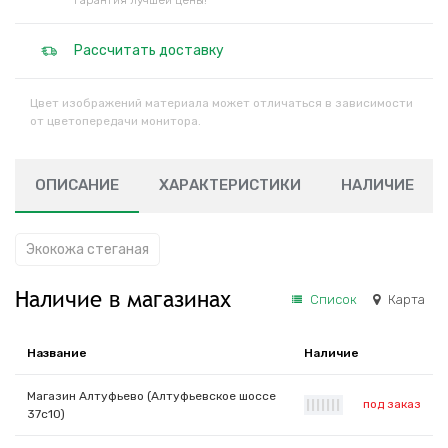
Гарантия лучшей цены!
Рассчитать доставку
Цвет изображений материала может отличаться в зависимости
от цветопередачи монитора.
ОПИСАНИЕ
ХАРАКТЕРИСТИКИ
НАЛИЧИЕ
Экокожа стеганая
Наличие в магазинах
Список
Карта
Название
Наличие
Магазин Алтуфьево (Алтуфьевское шоссе
под заказ
|
|
|
|
|
|
|
37с10)