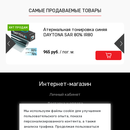
360 руб.
/ шт
САМЫЕ ПРОДАВАЕМЫЕ ТОВАРЫ
Подробнее
Предзаказ
ХИТ ПРОДАЖ
Атермальная тонировка синяя
DAYTONA SAR 80% IR80
Валик прикаточный 25 мм
360 руб.
965 руб.
/ шт
/ пог. м.
Подробнее
Предзаказ
Аэрозольный клей UNICONT EXTRA
520 мл
Интернет-магазин
1 018 руб.
/ шт
Личный кабинет
Подробнее
Предзаказ
Доставка и оплата
Мы используем файлы cookie для улучшения
Установочные центры
пользовательского опыта, показа
Клей UNICONT EXTRA 1л в комплекте с
персонализированного контента, а также
Контакты
отвердителем
анализа трафика. Продолжая пользоваться