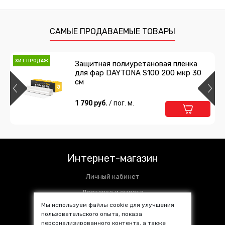
Валик прикаточный 35 мм
360 руб.
/ шт
САМЫЕ ПРОДАВАЕМЫЕ ТОВАРЫ
Подробнее
Предзаказ
ХИТ ПРОДАЖ
Защитная полиуретановая пленка
для фар DAYTONA S100 200 мкр 30
Валик прикаточный 25 мм
см
360 руб.
1 790 руб.
/ шт
/ пог. м.
Подробнее
Предзаказ
Аэрозольный клей UNICONT EXTRA
520 мл
Интернет-магазин
1 018 руб.
/ шт
Личный кабинет
Подробнее
Предзаказ
Доставка и оплата
Мы используем файлы cookie для улучшения
Установочные центры
пользовательского опыта, показа
Клей UNICONT EXTRA 1л в комплекте с
персонализированного контента, а также
Контакты