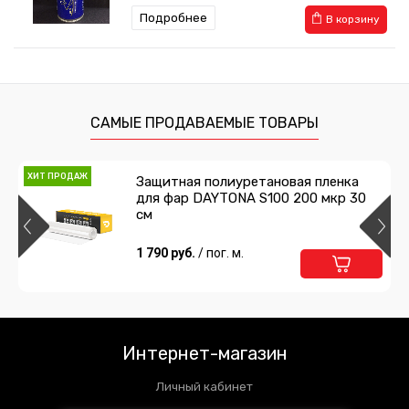
Подробнее
В корзину
Валик прикаточный 35 мм
360 руб.
/ шт
САМЫЕ ПРОДАВАЕМЫЕ ТОВАРЫ
Подробнее
Предзаказ
ХИТ ПРОДАЖ
Защитная полиуретановая пленка
для фар DAYTONA S100 200 мкр 30
Валик прикаточный 25 мм
см
360 руб.
1 790 руб.
/ шт
/ пог. м.
Подробнее
Предзаказ
Аэрозольный клей UNICONT EXTRA
520 мл
Интернет-магазин
1 018 руб.
/ шт
Личный кабинет