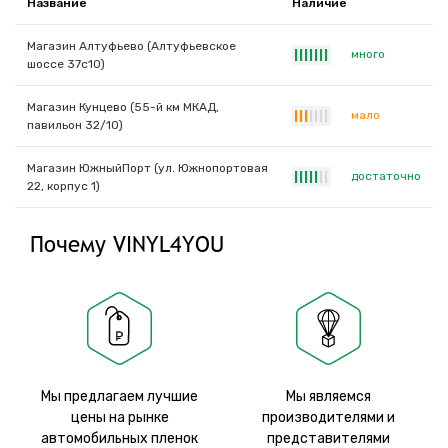
Название
Наличие
Магазин Алтуфьево (Алтуфьевское
много
|
|
|
|
|
|
|
шоссе 37с10)
Магазин Кунцево (55-й км МКАД,
мало
|
|
|
|
|
|
|
павильон 32/10)
Магазин ЮжныйПорт (ул. Южнопортовая
достаточно
|
|
|
|
|
|
|
22, корпус 1)
Почему VINYL4YOU
Мы предлагаем лучшие
Мы являемся
цены на рынке
производителями и
автомобильных пленок
представителями