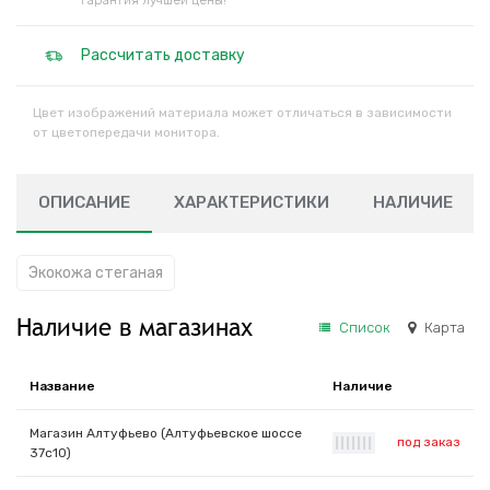
Гарантия лучшей цены!
Рассчитать доставку
Цвет изображений материала может отличаться в зависимости
от цветопередачи монитора.
ОПИСАНИЕ
ХАРАКТЕРИСТИКИ
НАЛИЧИЕ
Экокожа стеганая
Наличие в магазинах
Список
Карта
Название
Наличие
Магазин Алтуфьево (Алтуфьевское шоссе
под заказ
|
|
|
|
|
|
|
37с10)