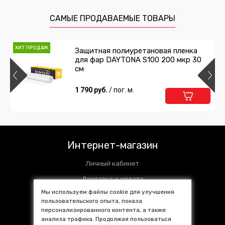
360 руб.
/ шт
САМЫЕ ПРОДАВАЕМЫЕ ТОВАРЫ
Подробнее
Предзаказ
ХИТ ПРОДАЖ
Защитная полиуретановая пленка
для фар DAYTONA S100 200 мкр 30
Валик прикаточный 25 мм
см
360 руб.
1 790 руб.
/ шт
/ пог. м.
Подробнее
Предзаказ
Аэрозольный клей UNICONT EXTRA
520 мл
Интернет-магазин
1 018 руб.
/ шт
Личный кабинет
Подробнее
Предзаказ
Доставка и оплата
Мы используем файлы cookie для улучшения
Установочные центры
пользовательского опыта, показа
Клей UNICONT EXTRA 1л в комплекте с
персонализированного контента, а также
Контакты
отвердителем
анализа трафика. Продолжая пользоваться