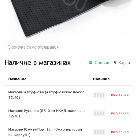
Экокожа самоклеящаяся
Наличие в магазинах
Список
Карта
Название
Наличие
Магазин Алтуфьево (Алтуфьевское шоссе
под заказ
|
|
|
|
|
|
|
37с10)
Магазин Кунцево (55-й км МКАД, павильон
под заказ
|
|
|
|
|
|
|
32/10)
Магазин ЮжныйПорт (ул. Южнопортовая
под заказ
|
|
|
|
|
|
|
22, корпус 1)