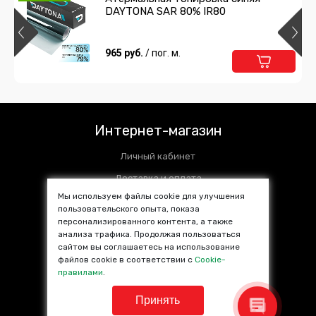
DAYTONA SAR 80% IR80
965 руб.
/ пог. м.
Интернет-магазин
Личный кабинет
Доставка и оплата
Мы используем файлы cookie для улучшения
Установочные центры
пользовательского опыта, показа
персонализированного контента, а также
Контакты
анализа трафика. Продолжая пользоваться
SALE %
сайтом вы соглашаетесь на использование
файлов cookie в соответствии с
Cookie-
Популярные товары
правилами
.
Принять