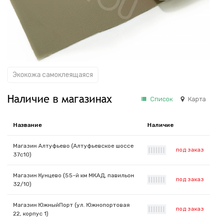
Экокожа самоклеящаяся
Наличие в магазинах
Список
Карта
Название
Наличие
Магазин Алтуфьево (Алтуфьевское шоссе
под заказ
|
|
|
|
|
|
|
37с10)
Магазин Кунцево (55-й км МКАД, павильон
под заказ
|
|
|
|
|
|
|
32/10)
Магазин ЮжныйПорт (ул. Южнопортовая
под заказ
|
|
|
|
|
|
|
22, корпус 1)