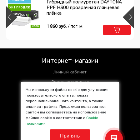
НОВИНКА
Гибридный полиуретан DAYTONA
PPF H300 прозрачная глянцевая
ХИТ ПРОДАЖ
Алькантара темно-серая
плёнка
1 505 руб.
1 860 руб.
/ пог. м.
/ пог. м.
Подробнее
В корзину
Интернет-магазин
Личный кабинет
Доставка и оплата
Мы используем файлы cookie для улучшения
Установочные центры
пользовательского опыта, показа
персонализированного контента, а также
Контакты
анализа трафика. Продолжая пользоваться
SALE %
сайтом вы соглашаетесь на использование
файлов cookie в соответствии с
Cookie-
Популярные товары
правилами
.
Принять