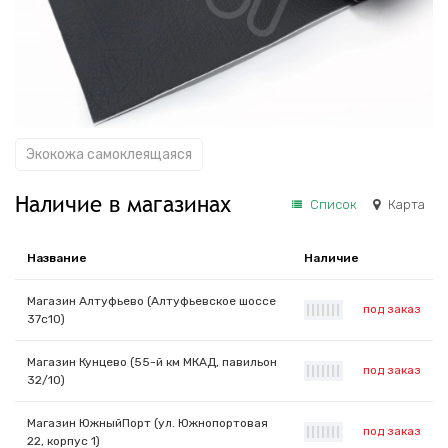
Экокожа самоклеящаяся
Наличие в магазинах
Список
Карта
Название
Наличие
Магазин Алтуфьево (Алтуфьевское шоссе
под заказ
|
|
|
|
|
|
|
37с10)
Магазин Кунцево (55-й км МКАД, павильон
под заказ
|
|
|
|
|
|
|
32/10)
Магазин ЮжныйПорт (ул. Южнопортовая
под заказ
|
|
|
|
|
|
|
22, корпус 1)