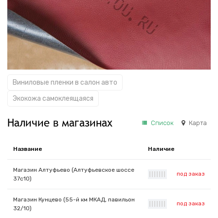
Виниловые пленки в салон авто
Экокожа самоклеящаяся
Наличие в магазинах
Список
Карта
Название
Наличие
Магазин Алтуфьево (Алтуфьевское шоссе
под заказ
|
|
|
|
|
|
|
37с10)
Магазин Кунцево (55-й км МКАД, павильон
под заказ
|
|
|
|
|
|
|
32/10)