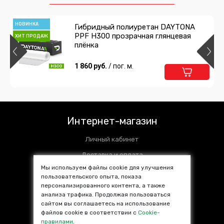
Подробнее
Предзаказ
НОВИНКА
Гибридный полиуретан DAYTONA
PPF H300 прозрачная глянцевая
ХИТ ПРОДАЖ
Валик прикаточный 25 мм
плёнка
360 руб.
1 860 руб.
/ шт
/ пог. м.
Подробнее
Предзаказ
Аэрозольный клей UNICONT EXTRA
520 мл
Интернет-магазин
1 018 руб.
/ шт
Личный кабинет
Подробнее
Предзаказ
Доставка и оплата
Мы используем файлы cookie для улучшения
Установочные центры
пользовательского опыта, показа
Клей UNICONT EXTRA 1л в комплекте с
персонализированного контента, а также
Контакты
отвердителем
анализа трафика. Продолжая пользоваться
SALE %
сайтом вы соглашаетесь на использование
2 374 руб.
/ шт
файлов cookie в соответствии с
Cookie-
Популярные товары
правилами
.