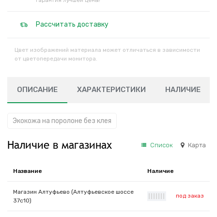
Гарантия лучшей цены!
Рассчитать доставку
Цвет изображений материала может отличаться в зависимости
от цветопередачи монитора.
ОПИСАНИЕ
ХАРАКТЕРИСТИКИ
НАЛИЧИЕ
Экокожа на поролоне без клея
Наличие в магазинах
Список
Карта
Название
Наличие
Магазин Алтуфьево (Алтуфьевское шоссе
под заказ
|
|
|
|
|
|
|
37с10)