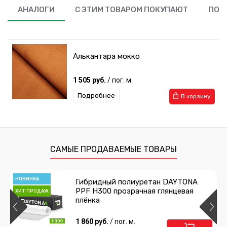
АНАЛОГИ
С ЭТИМ ТОВАРОМ ПОКУПАЮТ
ПОХ
Алькантара мокко
1 505 руб.
/ пог. м.
Подробнее
В корзину
САМЫЕ ПРОДАВАЕМЫЕ ТОВАРЫ
НОВИНКА
Гибридный полиуретан DAYTONA
PPF H300 прозрачная глянцевая
ХИТ ПРОДАЖ
плёнка
1 860 руб.
/ пог. м.