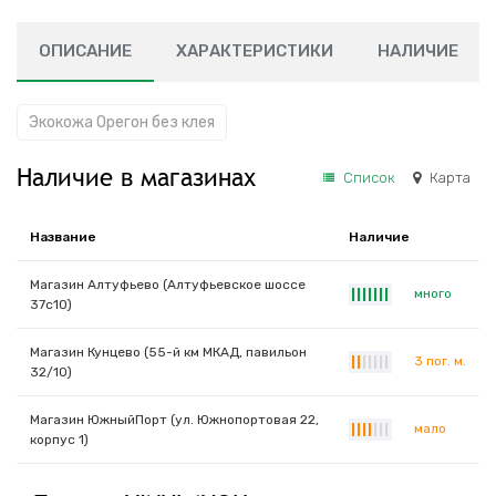
ОПИСАНИЕ
ХАРАКТЕРИСТИКИ
НАЛИЧИЕ
Экокожа Орегон без клея
Наличие в магазинах
Список
Карта
Название
Наличие
Магазин Алтуфьево (Алтуфьевское шоссе
много
|
|
|
|
|
|
|
37с10)
Магазин Кунцево (55-й км МКАД, павильон
3 пог. м.
|
|
|
|
|
|
|
32/10)
Магазин ЮжныйПорт (ул. Южнопортовая 22,
мало
|
|
|
|
|
|
|
корпус 1)