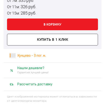
335 руб.
От 7м:
326 руб.
От 11м:
285 руб.
От 15м:
В КОРЗИНУ
КУПИТЬ В 1 КЛИК
|
|
|
|
|
Кунцево - 3 пог. м.
Нашли дешевле?
Гарантия лучшей цены!
Рассчитать доставку
Цвет изображений материала может отличаться в зависимости
от цветопередачи монитора.