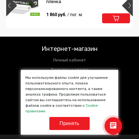
плёнка
1 860 руб.
/ пог. м.
Интернет-магазин
Личный кабинет
Доставка и оплата
Мы используем файлы cookie для улучшения
Установочные центры
пользовательского опыта, показа
персонализированного контента, а также
Контакты
анализа трафика. Продолжая пользоваться
SALE %
сайтом вы соглашаетесь на использование
файлов cookie в соответствии с
Cookie-
Популярные товары
правилами
.
Принять