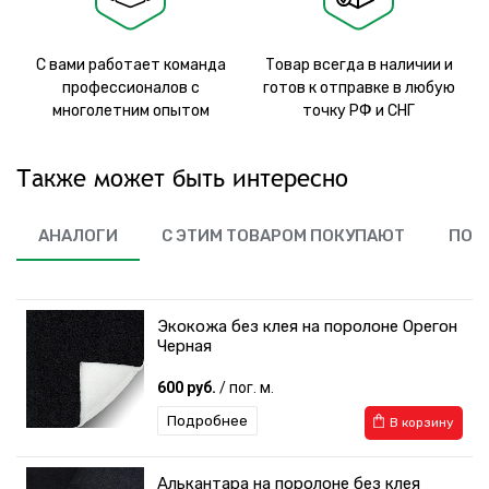
С вами работает команда
Товар всегда в наличии и
профессионалов с
готов к отправке в любую
многолетним опытом
точку РФ и СНГ
Также может быть интересно
АНАЛОГИ
С ЭТИМ ТОВАРОМ ПОКУПАЮТ
ПОХ
Экокожа без клея на поролоне Орегон
Черная
600 руб.
/ пог. м.
Подробнее
В корзину
Алькантара на поролоне без клея