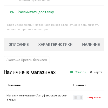
Гарантия лучшей цены!
Рассчитать доставку
Цвет изображений материала может отличаться в зависимости
от цветопередачи монитора.
ОПИСАНИЕ
ХАРАКТЕРИСТИКИ
НАЛИЧИЕ
Экокожа Орегон без клея
Наличие в магазинах
Список
Карта
Название
Наличие
Магазин Алтуфьево (Алтуфьевское шоссе
под заказ
|
|
|
|
|
|
|
37с10)