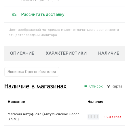
Гарантия лучшей цены!
Рассчитать доставку
Цвет изображений материала может отличаться в зависимости
от цветопередачи монитора.
ОПИСАНИЕ
ХАРАКТЕРИСТИКИ
НАЛИЧИЕ
Экокожа Орегон без клея
Наличие в магазинах
Список
Карта
Название
Наличие
Магазин Алтуфьево (Алтуфьевское шоссе
под заказ
|
|
|
|
|
|
|
37с10)