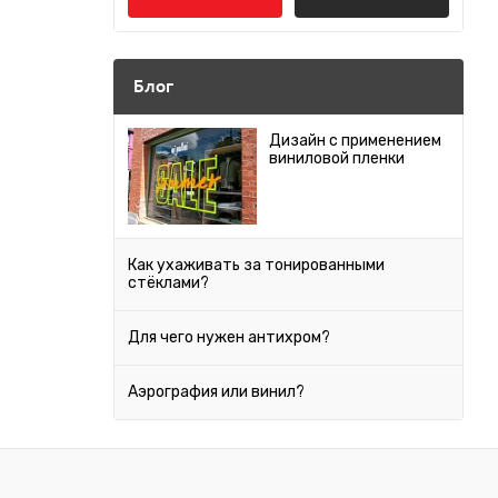
Audi
Bentley
Блог
BMW
Дизайн с применением
виниловой пленки
Cadillac
Chery
Chevrolet
Как ухаживать за тонированными
стёклами?
Chrysler
Citroen
Для чего нужен антихром?
Daewoo
Аэрография или винил?
Datsun
Dodge