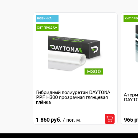
Ferrari
Fiat
НОВИНКА
ХИТ ПР
ХИТ ПРОДАЖ
Ford
Geely
Honda
Hummer
Hyundai
Infiniti
Гибридный полиуретан DAYTONA
Атерм
PPF H300 прозрачная глянцевая
DAYTO
плёнка
Jaguar
Jeep
1 860 руб.
965 р
/ пог. м.
Kia