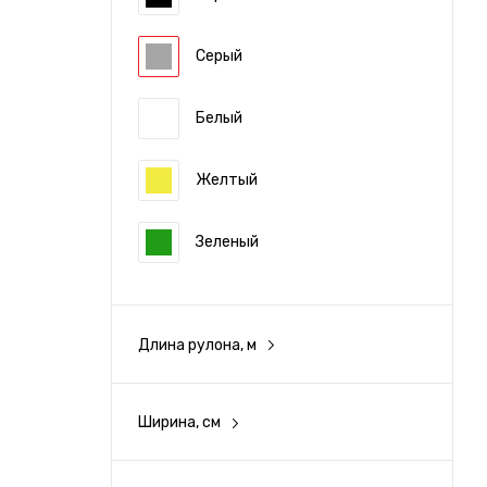
Серый
Белый
Желтый
Зеленый
Синий
Длина рулона, м
Фиолетовый
Ширина, см
Xром
127