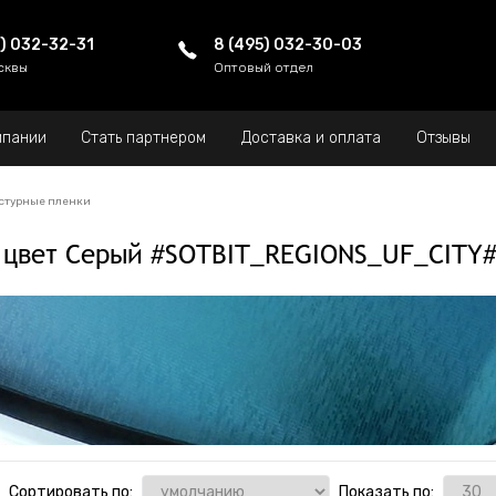
5) 032-32-31
8 (495) 032-30-03
сквы
Оптовый отдел
мпании
Стать партнером
Доставка и оплата
Отзывы
стурные пленки
 цвет Серый #SOTBIT_REGIONS_UF_CITY
Сортировать по:
Показать по: