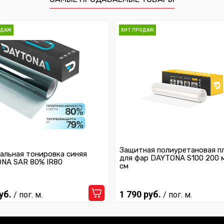
ОДАЖ
ХИТ ПРОДАЖ
Защитная полиуретановая п
альная тонировка синяя
для фар DAYTONA S100 200 
NA SAR 80% IR80
см
уб.
1 790 руб.
/ пог. м.
/ пог. м.