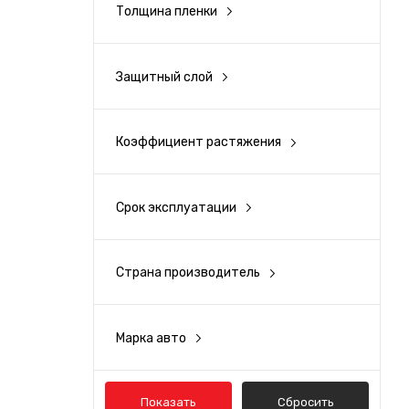
137
Золото
Толщина пленки
140 мкм
152
Серебро
170 мкм
Защитный слой
Нет
180 мкм
Прозрачный
Коэффициент растяжения
110%
140%
Срок эксплуатации
3 года
5 лет
Страна производитель
Тайвань
Марка авто
Acura
Alfa Romeo
Показать
Сбросить