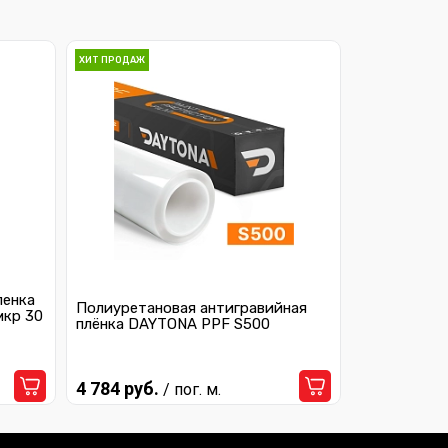
ХИТ ПРОДАЖ
ленка
Полиуретановая антигравийная
мкр 30
плёнка DAYTONA PPF S500
4 784 руб.
/ пог. м.