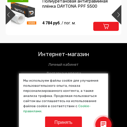
Полиуретановая антигравийная
плёнка DAYTONA PPF S500
Желтая глянцевая пленка 5star
477 руб.
4 784 руб.
/ пог. м.
/ пог. м.
Подробнее
В корзину
Пленка Желтая алмазная крошка
Интернет-магазин
841 руб.
/ пог. м.
Личный кабинет
Подробнее
В корзину
Доставка и оплата
Мы используем файлы cookie для улучшения
Установочные центры
пользовательского опыта, показа
Пленка Белый глянец KPMF 88011
персонализированного контента, а также
Контакты
Airealease
анализа трафика. Продолжая пользоваться
SALE %
сайтом вы соглашаетесь на использование
2 346 руб.
/ пог. м.
файлов cookie в соответствии с
Cookie-
Популярные товары
правилами
.
Подробнее
В корзину
Принять