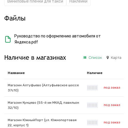
Виниловые пленки для такси
Наклейки
Файлы
Руководство по оформлению автомобиля от
Яндекса.pdf
Наличие в магазинах
Список
Карта
Название
Наличие
Магазин Алтуфьево (Алтуфьевское шоссе
под заказ
|
|
|
|
|
|
|
37с10)
Магазин Кунцево (55-й км МКАД, павильон
под заказ
|
|
|
|
|
|
|
32/10)
Магазин ЮжныйПорт (ул. Южнопортовая
под заказ
|
|
|
|
|
|
|
22, корпус 1)