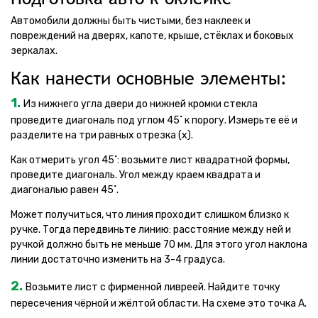
Автомобили должны быть чистыми, без наклеек и
повреждений на дверях, капоте, крыше, стёклах и боковых
зеркалах.
Как нанести основные элементы:
1.
Из нижнего угла двери до нижней кромки стекла
проведите диагональ под углом 45˚ к порогу. Измерьте её и
разделите на три равных отрезка (x).
Как отмерить угол 45˚: возьмите лист квадратной формы,
проведите диагональ. Угол между краем квадрата и
диагональю равен 45˚.
Может получиться, что линия проходит слишком близко к
ручке. Тогда передвиньте линию: расстояние между ней и
ручкой должно быть не меньше 70 мм. Для этого угол наклона
линии достаточно изменить на 3-4 градуса.
2.
Возьмите лист с фирменной ливреей. Найдите точку
пересечения чёрной и жёлтой области. На схеме это точка А.