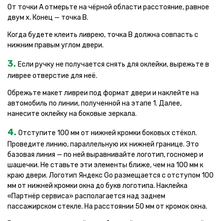
От точки А отмерьте на чёрной области расстояние, равное
двум х. Конец — точка В.
Когда будете клеить ливрею, точка В должна совпасть с
нижним правым углом двери.
3.
Если ручку не получается снять для оклейки, вырежьте в
ливрее отверстие для неё.
Обрежьте макет ливреи под формат двери и наклейте на
автомобиль по линии, полученной на этапе 1. Далее,
нанесите оклейку на боковые зеркала.
4.
Отступите 100 мм от нижней кромки боковых стёкол.
Проведите линию, параллельную их нижней границе. Это
базовая линия — по ней выравнивайте логотип, госномер и
шашечки. Не ставьте эти элементы ближе, чем на 100 мм к
краю двери. Логотип Яндекс Go размещается с отступом 100
мм от нижней кромки окна до букв логотипа. Наклейка
«Партнёр сервиса» располагается над заднем
пассажирском стекле. На расстоянии 50 мм от кромок окна.