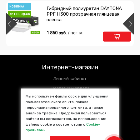
НОВИНКА
Гибридный полиуретан DAYTONA
PPF H300 прозрачная глянцевая
ХИТ ПРОДАЖ
плёнка
1 860 руб.
/ пог. м.
Интернет-магазин
Личный кабинет
Доставка и оплата
Мы используем файлы cookie для улучшения
Установочные центры
пользовательского опыта, показа
персонализированного контента, а также
Контакты
анализа трафика. Продолжая пользоваться
SALE %
сайтом вы соглашаетесь на использование
файлов cookie в соответствии с
Cookie-
Популярные товары
правилами
.