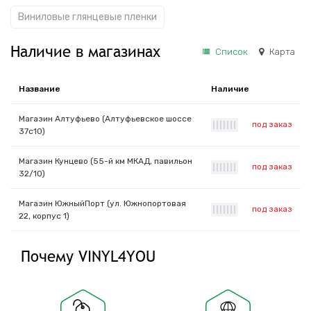
Виниловые глянцевые пленки
Наличие в магазинах
Список
Карта
Название
Наличие
Магазин Алтуфьево (Алтуфьевское шоссе
под заказ
|
|
|
|
|
|
|
37с10)
Магазин Кунцево (55-й км МКАД, павильон
под заказ
|
|
|
|
|
|
|
32/10)
Магазин ЮжныйПорт (ул. Южнопортовая
под заказ
|
|
|
|
|
|
|
22, корпус 1)
Почему VINYL4YOU