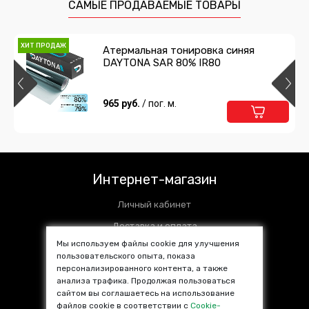
1 265 руб.
/ пог. м.
САМЫЕ ПРОДАВАЕМЫЕ ТОВАРЫ
Подробнее
В корзину
ХИТ ПРОДАЖ
Атермальная тонировка синяя
DAYTONA SAR 80% IR80
965 руб.
/ пог. м.
Интернет-магазин
Личный кабинет
Доставка и оплата
Мы используем файлы cookie для улучшения
Установочные центры
пользовательского опыта, показа
персонализированного контента, а также
Контакты
анализа трафика. Продолжая пользоваться
SALE %
сайтом вы соглашаетесь на использование
файлов cookie в соответствии с
Cookie-