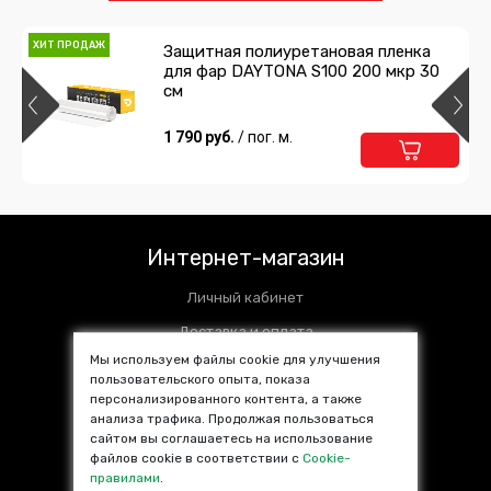
ХИТ ПРОДАЖ
Защитная полиуретановая пленка
для фар DAYTONA S100 200 мкр 30
см
1 790 руб.
/ пог. м.
Интернет-магазин
Личный кабинет
Доставка и оплата
Мы используем файлы cookie для улучшения
Установочные центры
пользовательского опыта, показа
персонализированного контента, а также
Контакты
анализа трафика. Продолжая пользоваться
SALE %
сайтом вы соглашаетесь на использование
файлов cookie в соответствии с
Cookie-
Популярные товары
правилами
.