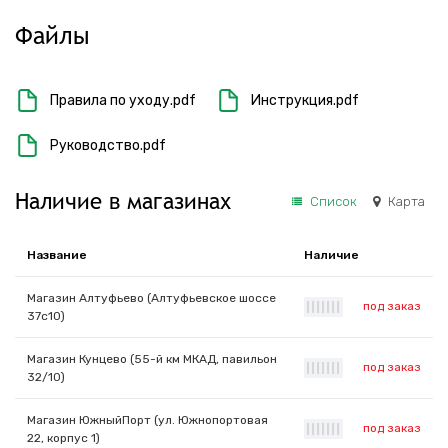
Файлы
Правила по уходу.pdf
Инструкция.pdf
Руководство.pdf
Наличие в магазинах
Список
Карта
Название
Наличие
Магазин Алтуфьево (Алтуфьевское шоссе
под заказ
|
|
|
|
|
|
|
37с10)
Магазин Кунцево (55-й км МКАД, павильон
под заказ
|
|
|
|
|
|
|
32/10)
Магазин ЮжныйПорт (ул. Южнопортовая
под заказ
|
|
|
|
|
|
|
22, корпус 1)