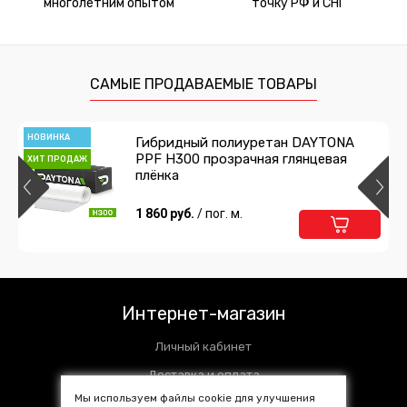
многолетним опытом
точку РФ и СНГ
САМЫЕ ПРОДАВАЕМЫЕ ТОВАРЫ
НОВИНКА
Гибридный полиуретан DAYTONA
PPF H300 прозрачная глянцевая
ХИТ ПРОДАЖ
плёнка
1 860 руб.
/ пог. м.
Интернет-магазин
Личный кабинет
Доставка и оплата
Мы используем файлы cookie для улучшения
Установочные центры