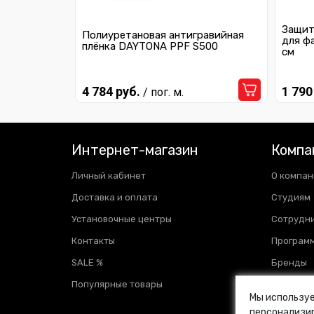
Защит
Полиуретановая антигравийная
для ф
плёнка DAYTONA PPF S500
см
4 784 руб.
1 790
/ пог. м.
Интернет-магазин
Компа
Личный кабинет
О компан
Доставка и оплата
Студиям
Установочные центры
Сотрудн
Контакты
Программ
SALE %
Бренды
Популярные товары
Отзывы
Мы используе
Новости
персонализир