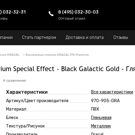
5) 032-32-31
8 (495) 032-30-03
сквы
Оптовый отдел
мпании
Стать партнером
Доставка и оплата
Отзывы
енки ORACAL
Виниловые пленки ORACAL 970 Premium
m Special Effect - Black Galactic Gold - Г
К сравнению
Характеристики
Все характеристики
Артикул/Цвет производителя
970-905-GRA
Материал
ПВХ
Блеск
Глянцевая
Текстура/Рисунок
Металлик
Производитель
Oracal