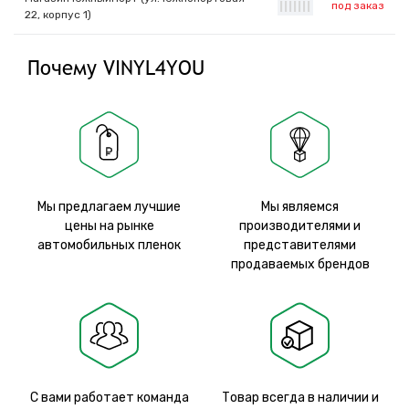
под заказ
|
|
|
|
|
|
|
22, корпус 1)
Почему VINYL4YOU
Мы предлагаем лучшие
Мы являемся
цены на рынке
производителями и
автомобильных пленок
представителями
продаваемых брендов
С вами работает команда
Товар всегда в наличии и