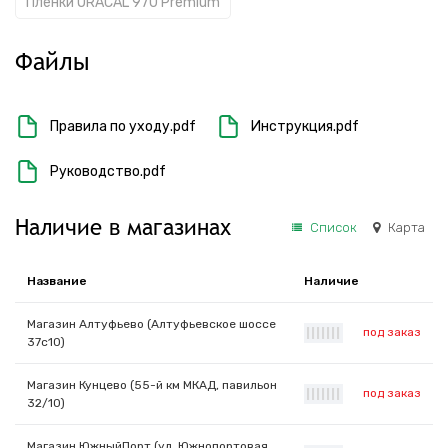
Пленки ORACAL 970 Premium
Файлы
Правила по уходу.pdf
Инструкция.pdf
Руководство.pdf
Наличие в магазинах
Список
Карта
Название
Наличие
Магазин Алтуфьево (Алтуфьевское шоссе
под заказ
|
|
|
|
|
|
|
37с10)
Магазин Кунцево (55-й км МКАД, павильон
под заказ
|
|
|
|
|
|
|
32/10)
Магазин ЮжныйПорт (ул. Южнопортовая