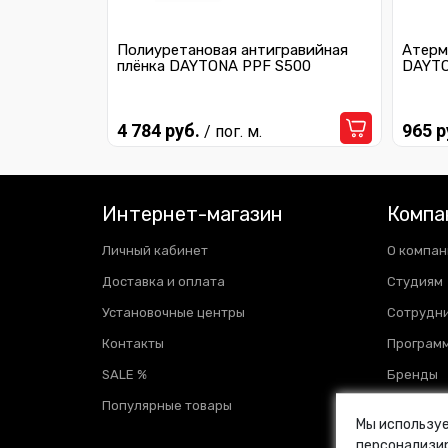
Полиуретановая антигравийная
Атерм
плёнка DAYTONA PPF S500
DAYTO
4 784 руб.
965 р
/ пог. м.
Интернет-магазин
Компа
Личный кабинет
О компан
Доставка и оплата
Студиям
Установочные центры
Сотрудн
Контакты
Программ
SALE %
Бренды
Популярные товары
Отзывы
Мы используе
Новости
персонализир