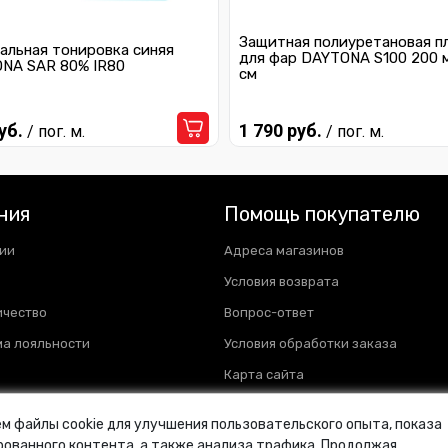
Защитная полиуретановая п
альная тонировка синяя
для фар DAYTONA S100 200 
NA SAR 80% IR80
см
уб.
1 790 руб.
/ пог. м.
/ пог. м.
ния
Помощь покупателю
ии
Адреса магазинов
Условия возврата
ичество
Вопрос-ответ
а лояльности
Условия обработки заказа
Карта сайта
м файлы cookie для улучшения пользовательского опыта, показа
ованного контента, а также анализа трафика. Продолжая