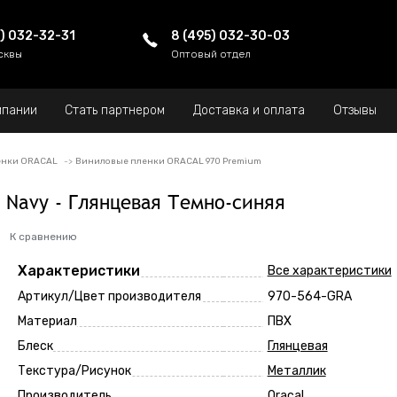
5) 032-32-31
8 (495) 032-30-03
сквы
Оптовый отдел
мпании
Стать партнером
Доставка и оплата
Отзывы
енки ORACAL
Виниловые пленки ORACAL 970 Premium
 Navy - Глянцевая Темно-синяя
К сравнению
Характеристики
Все характеристики
Артикул/Цвет производителя
970-564-GRA
Материал
ПВХ
Блеск
Глянцевая
Текстура/Рисунок
Металлик
Производитель
Oracal