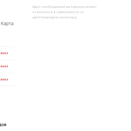
Цвет изображений материала может
отличаться в зависимости от
цветопередачи монитора.
Карта
заказ
заказ
заказ
дов