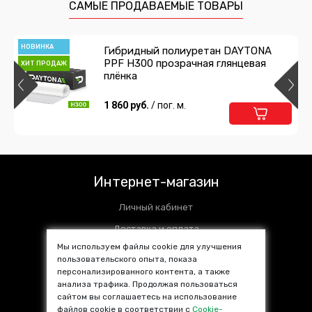
САМЫЕ ПРОДАВАЕМЫЕ ТОВАРЫ
НОВИНКА
Гибридный полиуретан DAYTONA
PPF H300 прозрачная глянцевая
ХИТ ПРОДАЖ
плёнка
1 860 руб.
/ пог. м.
Интернет-магазин
Личный кабинет
Доставка и оплата
Мы используем файлы cookie для улучшения
Установочные центры
пользовательского опыта, показа
персонализированного контента, а также
Контакты
анализа трафика. Продолжая пользоваться
SALE %
сайтом вы соглашаетесь на использование
файлов cookie в соответствии с
Cookie-