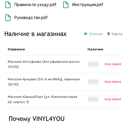
Правила по уходу.pdf
Инструкция.pdf
Руководство.pdf
Наличие в магазинах
Список
Карта
Название
Наличие
Магазин Алтуфьево (Алтуфьевское шоссе
под заказ
|
|
|
|
|
|
|
37с10)
Магазин Кунцево (55-й км МКАД, павильон
под заказ
|
|
|
|
|
|
|
32/10)
Магазин ЮжныйПорт (ул. Южнопортовая
под заказ
|
|
|
|
|
|
|
22, корпус 1)
Почему VINYL4YOU