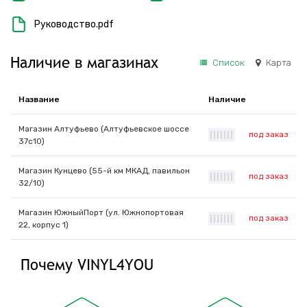
Руководство.pdf
Наличие в магазинах
Список
Карта
Название
Наличие
Магазин Алтуфьево (Алтуфьевское шоссе
под заказ
|
|
|
|
|
|
|
37с10)
Магазин Кунцево (55-й км МКАД, павильон
под заказ
|
|
|
|
|
|
|
32/10)
Магазин ЮжныйПорт (ул. Южнопортовая
под заказ
|
|
|
|
|
|
|
22, корпус 1)
Почему VINYL4YOU