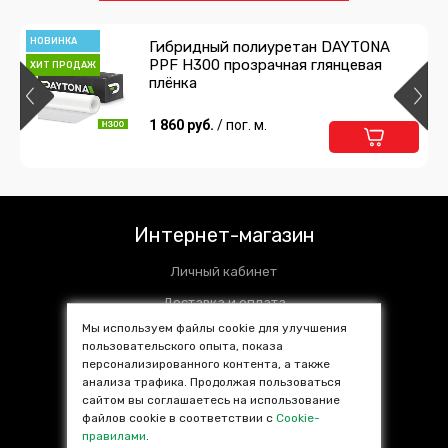
НОВИНКА
Гибридный полиуретан DAYTONA
PPF H300 прозрачная глянцевая
ХИТ ПРОДАЖ
плёнка
1 860 руб.
/ пог. м.
Интернет-магазин
Личный кабинет
Доставка и оплата
Мы используем файлы cookie для улучшения
Установочные центры
пользовательского опыта, показа
персонализированного контента, а также
Контакты
анализа трафика. Продолжая пользоваться
SALE %
сайтом вы соглашаетесь на использование
файлов cookie в соответствии с
Cookie-
Популярные товары
правилами
.