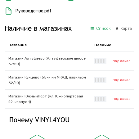
Руководство.pdf
Наличие в магазинах
Список
Карта
Название
Наличие
Магазин Алтуфьево (Алтуфьевское шоссе
под заказ
|
|
|
|
|
|
|
37с10)
Магазин Кунцево (55-й км МКАД, павильон
под заказ
|
|
|
|
|
|
|
32/10)
Магазин ЮжныйПорт (ул. Южнопортовая
под заказ
|
|
|
|
|
|
|
22, корпус 1)
Почему VINYL4YOU