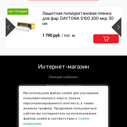
ХИТ ПРОДАЖ
Защитная полиуретановая пленка
для фар DAYTONA S100 200 мкр 30
см
1 790 руб.
/ пог. м.
Интернет-магазин
Личный кабинет
Доставка и оплата
Мы используем файлы cookie для улучшения
Установочные центры
пользовательского опыта, показа
персонализированного контента, а также
Контакты
анализа трафика. Продолжая пользоваться
SALE %
сайтом вы соглашаетесь на использование
файлов cookie в соответствии с
Cookie-
Популярные товары
правилами
.