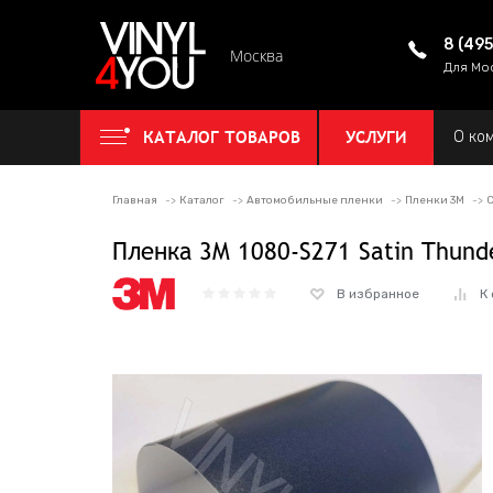
8 (49
Москва
Для Мо
КАТАЛОГ ТОВАРОВ
УСЛУГИ
О ко
Главная
Каталог
Автомобильные пленки
Пленки 3M
С
Пленка 3M 1080-S271 Satin Thund
В избранное
К