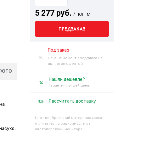
5 277 руб.
/ пог. м.
ПРЕДЗАКАЗ
Под заказ
Цена на момент предзаказа не
является офертой
ФОТО
Нашли дешевле?
Гарантия лучшей цены!
Рассчитать доставку
йна
Цвет изображений материала может
отличаться в зависимости от
насухо,
цветопередачи монитора.