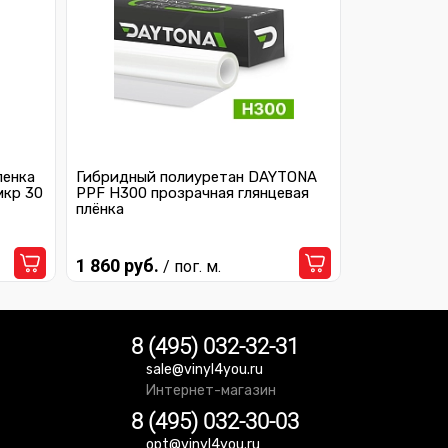
ленка
Гибридный полиуретан DAYTONA
мкр 30
PPF H300 прозрачная глянцевая
плёнка
1 860 руб.
/ пог. м.
8 (495) 032-32-31
sale@vinyl4you.ru
Интернет-магазин
8 (495) 032-30-03
opt@vinyl4you.ru