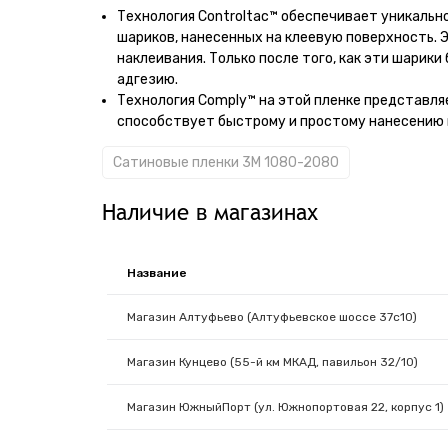
Технология Controltac™ обеспечивает уникальн
шариков, нанесенных на клеевую поверхность. 
наклеивания. Только после того, как эти шарики
адгезию.
Технология Comply™ на этой пленке представляе
способствует быстрому и простому нанесению 
Сатиновые пленки 3M 1080-2080
Наличие в магазинах
Название
Магазин Алтуфьево (Алтуфьевское шоссе 37с10)
Магазин Кунцево (55-й км МКАД, павильон 32/10)
Магазин ЮжныйПорт (ул. Южнопортовая 22, корпус 1)