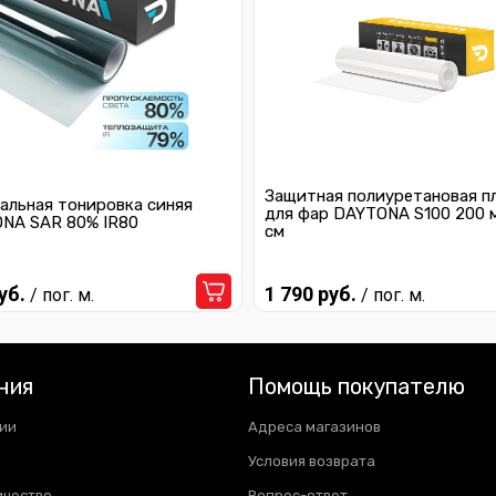
Защитная полиуретановая п
альная тонировка синяя
для фар DAYTONA S100 200 
NA SAR 80% IR80
см
уб.
1 790 руб.
/ пог. м.
/ пог. м.
ния
Помощь покупателю
ии
Адреса магазинов
Условия возврата
ичество
Вопрос-ответ