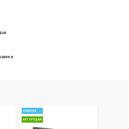
дов
равке в
НОВИНКА
ХИТ ПРОДАЖ