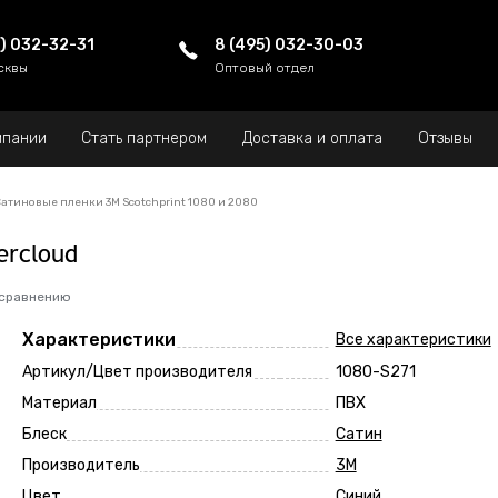
5) 032-32-31
8 (495) 032-30-03
сквы
Оптовый отдел
мпании
Стать партнером
Доставка и оплата
Отзывы
атиновые пленки 3M Scotchprint 1080 и 2080
ercloud
 сравнению
Характеристики
Все характеристики
Артикул/Цвет производителя
1080-S271
Материал
ПВХ
Блеск
Сатин
Производитель
3M
Цвет
Синий