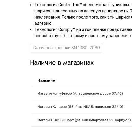
Технология Controltac™ обеспечивает уникальн
шариков, нанесенных на клеевую поверхность. 
наклеивания. Только после того, как эти шарики
адгезию.
Технология Comply™ на этой пленке представляе
способствует быстрому и простому нанесению 
Сатиновые пленки 3M 1080-2080
Наличие в магазинах
Название
Магазин Алтуфьево (Алтуфьевское шоссе 37с10)
Магазин Кунцево (55-й км МКАД, павильон 32/10)
Магазин ЮжныйПорт (ул. Южнопортовая 22, корпус 1)