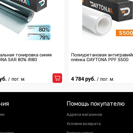
альная тонировка синяя
Полиуретановая антигравий
NA SAR 80% IR80
плёнка DAYTONA PPF S500
уб.
4 784 руб.
/ пог. м.
/ пог. м.
ния
Помощь покупателю
ии
Адреса магазинов
Условия возврата
ичество
Вопрос-ответ