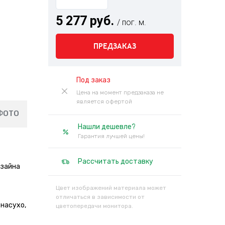
5 277 руб.
/ пог. м.
ПРЕДЗАКАЗ
Под заказ
Цена на момент предзаказа не
является офертой
ФОТО
Нашли дешевле?
Гарантия лучшей цены!
Рассчитать доставку
изайна
Цвет изображений материала может
отличаться в зависимости от
 насухо,
цветопередачи монитора.