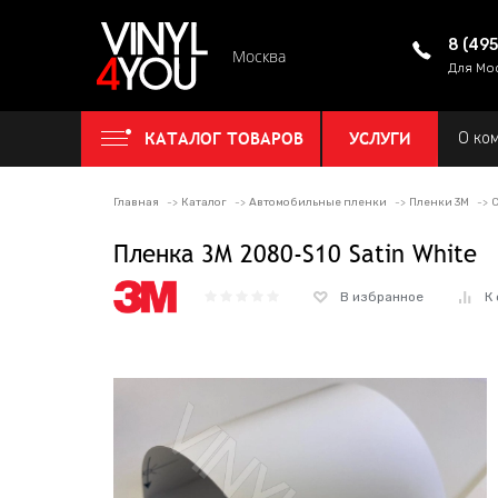
8 (49
Москва
Для Мо
КАТАЛОГ ТОВАРОВ
УСЛУГИ
О ко
Главная
Каталог
Автомобильные пленки
Пленки 3M
С
Пленка 3M 2080-S10 Satin White
В избранное
К