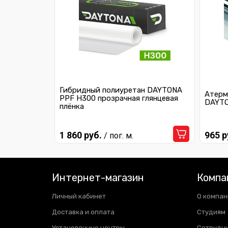
Гибридный полиуретан DAYTONA
Атерм
PPF H300 прозрачная глянцевая
DAYTO
плёнка
1 860 руб.
965 р
/ пог. м.
Интернет-магазин
Компа
Личный кабинет
О компан
Доставка и оплата
Студиям
Установочные центры
Сотрудн