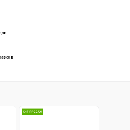
дов
равке в
ХИТ ПРОДАЖ