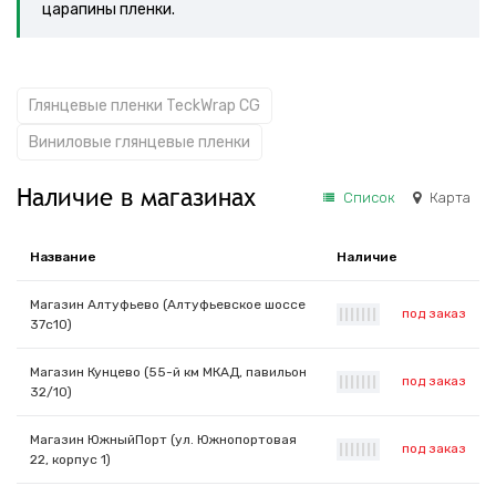
царапины пленки.
Глянцевые пленки TeckWrap CG
Виниловые глянцевые пленки
Наличие в магазинах
Список
Карта
Название
Наличие
Магазин Алтуфьево (Алтуфьевское шоссе
под заказ
|
|
|
|
|
|
|
37с10)
Магазин Кунцево (55-й км МКАД, павильон
под заказ
|
|
|
|
|
|
|
32/10)
Магазин ЮжныйПорт (ул. Южнопортовая
под заказ
|
|
|
|
|
|
|
22, корпус 1)