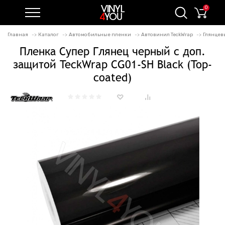
0
Главная
Каталог
Автомобильные пленки
Автовинил TeckWrap
Глянцев
Пленка Супер Глянец черный с доп.
защитой TeckWrap CG01-SH Black (Top-
coated)