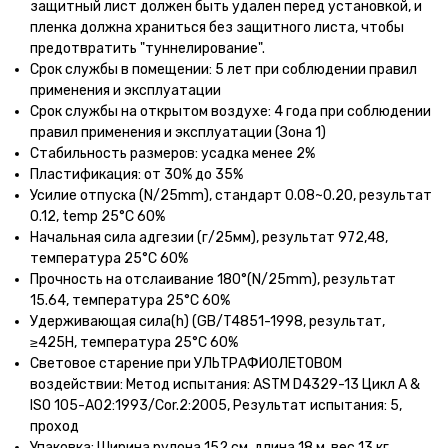
защитный лист должен быть удален перед установкой, и
пленка должна храниться без защитного листа, чтобы
предотвратить "туннелирование".
Срок службы в помещении: 5 лет при соблюдении правил
применения и эксплуатации
Срок службы на открытом воздухе: 4 года при соблюдении
правил применения и эксплуатации (Зона 1)
Стабильность размеров: усадка менее 2%
Пластификация: от 30% до 35%
Усилие отпуска (N/25mm), стандарт 0.08~0.20, результат
0.12, temp 25°C 60%
Начальная сила адгезии (г/25мм), результат 972,48,
температура 25°C 60%
Прочность на отслаивание 180°(N/25mm), результат
15.64, температура 25°C 60%
Удерживающая сила(h) (GB/T4851-1998, результат,
≥425H, температура 25°C 60%
Световое старение при УЛЬТРАФИОЛЕТОВОМ
воздействии: Метод испытания: ASTM D4329-13 Цикл A &
ISO 105-A02:1993/Cor.2:2005, Результат испытания: 5,
проход
Упаковка: Ширина рулона 152 см, длина 18 м, вес 13 кг