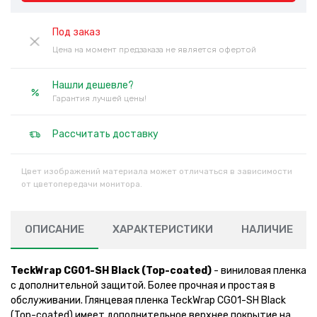
Под заказ
Цена на момент предзаказа не является офертой
Нашли дешевле?
Гарантия лучшей цены!
Рассчитать доставку
Цвет изображений материала может отличаться в зависимости
от цветопередачи монитора.
ОПИСАНИЕ
ХАРАКТЕРИСТИКИ
НАЛИЧИЕ
TeckWrap CG01-SH Black (Top-coated)
- виниловая пленка
с дополнительной защитой. Более прочная и простая в
обслуживании. Глянцевая пленка TeckWrap CG01-SH Black
(Top-coated) имеет дополнительное верхнее покрытие на