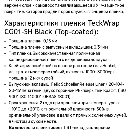
верхнем слое - самовосстанавливающееся и УФ-защитное
покрытие, которое продлит срок службы глянцевой пленки.
Характеристики пленки TeckWrap
CG01-SH Black (Top-coated):
Толщина пленки: 0,15 мм
Толщина пленки с выпускным вкладышем: 0,31 мм
Тип пленки: Высококачественная полимерная
каландрированная пленка с выделением воздуха
Клей: акриловый клей на основе растворителя Henkel,
ультра-атмосферостойкий, вязкость 1000~3000cps,
толщина 12 мкм сухой
Выпускной вкладыш: Felix Schoeller Release Liner / 20-104-
20-1,9 печатный, двухсторонний PE-покрытый Крафт. (ISO
9001, ISO 140001, OHSAS 18001)
Срок хранения: 2 года при хранении при температуре от
+10°C до +20°C, относительной влажности 50%, в
оригинальной упаковке, вдали от прямых солнечных лучей,
в чистом и сухом месте.
Важно:
если пленка имеет ПЭТ-вкладыш, верхний