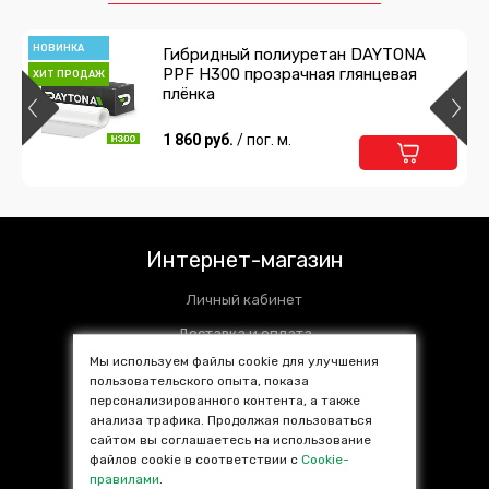
НОВИНКА
Гибридный полиуретан DAYTONA
PPF H300 прозрачная глянцевая
ХИТ ПРОДАЖ
плёнка
1 860 руб.
/ пог. м.
Интернет-магазин
Личный кабинет
Доставка и оплата
Мы используем файлы cookie для улучшения
Установочные центры
пользовательского опыта, показа
персонализированного контента, а также
Контакты
анализа трафика. Продолжая пользоваться
SALE %
сайтом вы соглашаетесь на использование
файлов cookie в соответствии с
Cookie-
Популярные товары
правилами
.