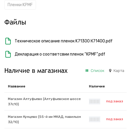
Пленки KPMF
Файлы
Техническое описание пленок K71300 К71400.pdf
Декларация о соответсвии пленок “KPMF”.pdf
Наличие в магазинах
Список
Карта
Название
Наличие
Магазин Алтуфьево (Алтуфьевское шоссе
под заказ
|
|
|
|
|
|
|
37с10)
Магазин Кунцево (55-й км МКАД, павильон
под заказ
|
|
|
|
|
|
|
32/10)