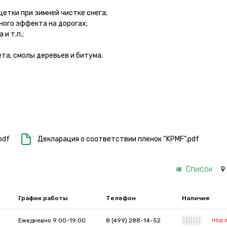
щетки при зимней чистке снега;
ного эффекта на дорогах;
и т.п.;
та, смолы деревьев и битума.
pdf
Декларация о соответствии пленок “KPMF”.pdf
Список
График работы
Телефон
Наличие
под 
Ежедневно 9:00-19:00
8 (499) 288-14-52
|
|
|
|
|
|
|