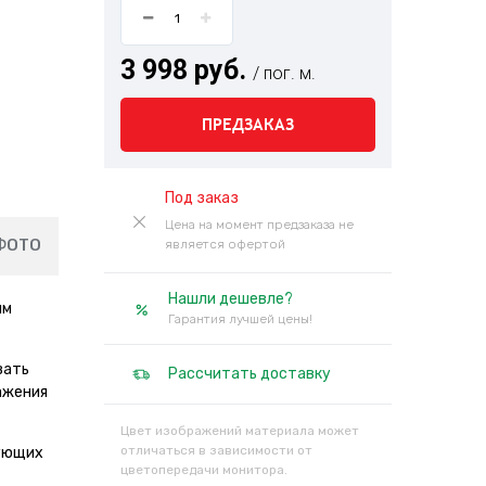
3 998 руб.
/ пог. м.
ПРЕДЗАКАЗ
Под заказ
Цена на момент предзаказа не
ФОТО
является офертой
Нашли дешевле?
ым
Гарантия лучшей цены!
вать
Рассчитать доставку
ажения
Цвет изображений материала может
отличаться в зависимости от
дующих
цветопередачи монитора.