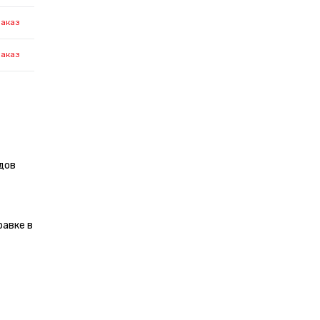
заказ
заказ
дов
равке в