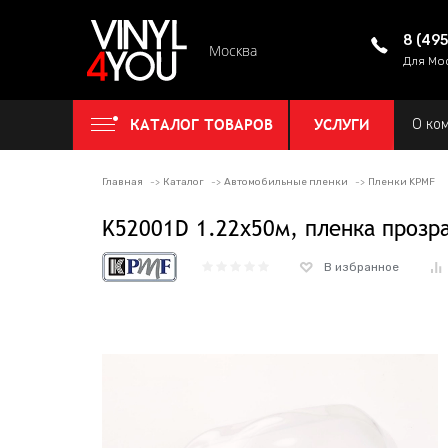
8 (49
Москва
Для Мо
КАТАЛОГ ТОВАРОВ
УСЛУГИ
О ко
Главная
Каталог
Автомобильные пленки
Пленки KPMF
K52001D 1.22х50м, пленка прозр
В избранное