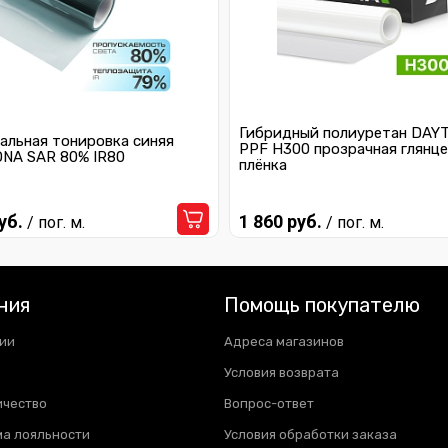
Гибридный полиуретан DAY
альная тонировка синяя
PPF H300 прозрачная глянце
NA SAR 80% IR80
плёнка
уб.
1 860 руб.
/ пог. м.
/ пог. м.
ния
Помощь покупателю
ии
Адреса магазинов
Условия возврата
ичество
Вопрос-ответ
а лояльности
Условия обработки заказа