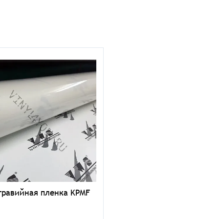
гравийная пленка KPMF
1