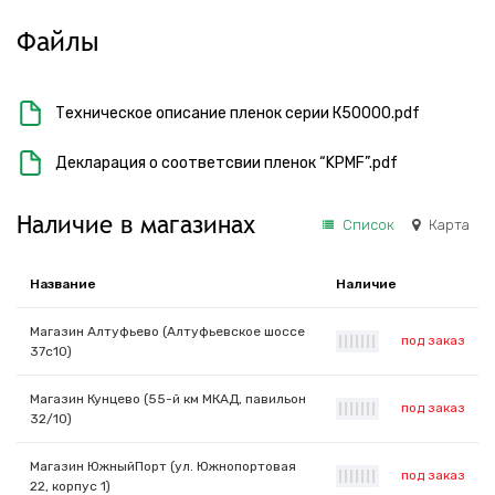
Файлы
Техническое описание пленок серии К50000.pdf
Декларация о соответсвии пленок “KPMF”.pdf
Наличие в магазинах
Список
Карта
Название
Наличие
Магазин Алтуфьево (Алтуфьевское шоссе
под заказ
|
|
|
|
|
|
|
37с10)
Магазин Кунцево (55-й км МКАД, павильон
под заказ
|
|
|
|
|
|
|
32/10)
Магазин ЮжныйПорт (ул. Южнопортовая
под заказ
|
|
|
|
|
|
|
22, корпус 1)