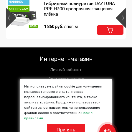
НОВИНКА
Гибридный полиуретан DAYTONA
PPF H300 прозрачная глянцевая
ХИТ ПРОДАЖ
плёнка
1 860 руб.
/ пог. м.
Интернет-магазин
Личный кабинет
Доставка и оплата
Мы используем файлы cookie для улучшения
Установочные центры
пользовательского опыта, показа
персонализированного контента, а также
Контакты
анализа трафика. Продолжая пользоваться
SALE %
сайтом вы соглашаетесь на использование
файлов cookie в соответствии с
Cookie-
Популярные товары
правилами
.
Принять