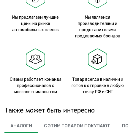
Мы предлагаем лучшие
Мы являемся
цены на рынке
производителями и
автомобильных пленок
представителями
продаваемых брендов
С вами работает команда
Товар всегда в наличии и
профессионалов с
готов к отправке в любую
многолетним опытом
точку РФ и СНГ
Также может быть интересно
АНАЛОГИ
С ЭТИМ ТОВАРОМ ПОКУПАЮТ
ПОХ