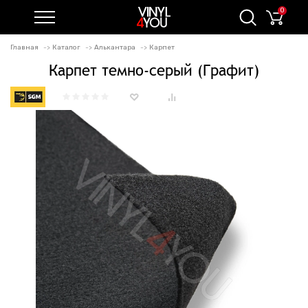
0
Главная
Каталог
Алькантара
Карпет
Карпет темно-серый (Графит)