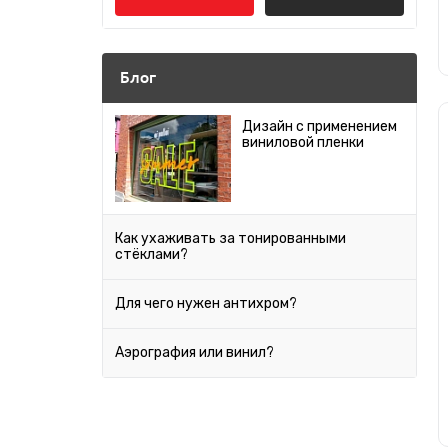
Япония
Audi
Серебро
Bentley
Блог
Антрацит
BMW
Дизайн с применением
виниловой пленки
Cadillac
Бордовый
Chery
Мокко
Chevrolet
Как ухаживать за тонированными
стёклами?
Песочный
Chrysler
Citroen
Для чего нужен антихром?
Салатовый
Daewoo
Аэрография или винил?
Слоновая кость
Datsun
Dodge
Хаки