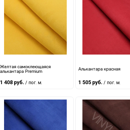
Желтая самоклеющаяся
Алькантара красная
алькантара Premium
1 408 руб.
1 505 руб.
/ пог. м.
/ пог. м.
В корзину
В корзину
Купить в 1 клик
К сравнению
Купить в 1 клик
К с
В избранное
В наличии
В избранное
В 