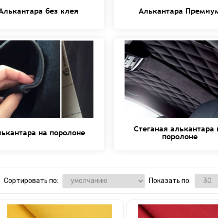
Алькантара без клея
Алькантара Премиу
Стеганая алькантара 
лькантара на поролоне
поролоне
Сортировать по:
Показать по: