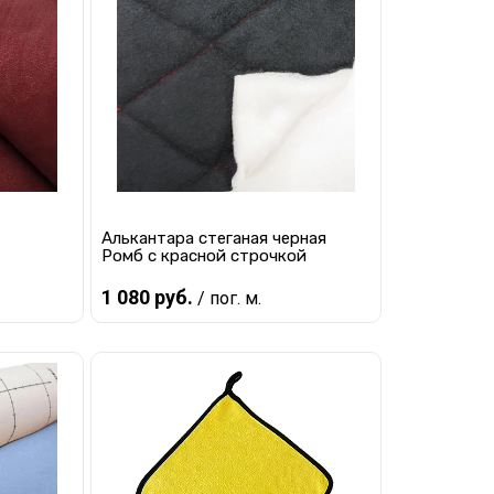
равнению
Купить в 1 клик
К сравнению
наличии
В избранное
В наличии
Алькантара стеганая черная
Ромб с красной строчкой
1 080 руб.
/ пог. м.
В корзину
равнению
Купить в 1 клик
К сравнению
наличии
В избранное
В наличии