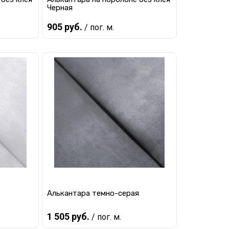
Черная
905 руб.
/ пог. м.
В корзину
равнению
Купить в 1 клик
К сравнению
наличии
В избранное
В наличии
Алькантара темно-серая
1 505 руб.
/ пог. м.