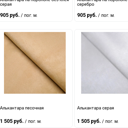
серая
серебро
905 руб.
905 руб.
/ пог. м.
/ пог. м.
В корзину
В корзину
Купить в 1 клик
К сравнению
Купить в 1 клик
К с
В избранное
В наличии
В избранное
В 
Алькантара песочная
Алькантара серая
1 505 руб.
1 505 руб.
/ пог. м.
/ пог. м.