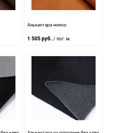
Алькантара мокко
1 505 руб.
/ пог. м.
В корзину
равнению
Купить в 1 клик
К сравнению
наличии
В избранное
В наличии
 без клея
Алькантара на поролоне без клея