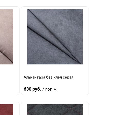
В корзину
равнению
Купить в 1 клик
К сравнению
наличии
В избранное
В наличии
Алькантара без клея серая
630 руб.
/ пог. м.
В корзину