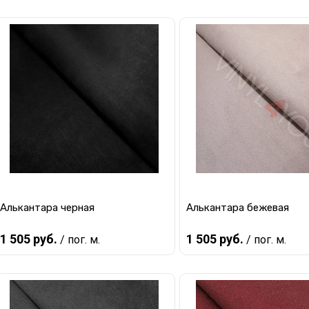
В корзину
В корзину
Купить в 1 клик
К сравнению
Купить в 1 клик
К с
В избранное
В наличии
В избранное
В 
Алькантара черная
Алькантара бежевая
1 505 руб.
1 505 руб.
/ пог. м.
/ пог. м.
В корзину
В корзину