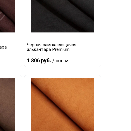
Черная самоклеющаяся
ара
алькантара Premium
1 806 руб.
/ пог. м.
В корзину
равнению
Купить в 1 клик
К сравнению
наличии
В избранное
В наличии