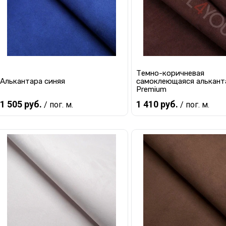
Темно-коричневая
Алькантара синяя
самоклеющаяся алькант
Premium
1 505 руб.
1 410 руб.
/ пог. м.
/ пог. м.
В корзину
В корзину
Купить в 1 клик
К сравнению
Купить в 1 клик
К с
В избранное
В наличии
В избранное
В 