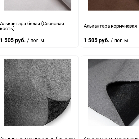
Алькантара белая (Слоновая
Алькантара коричневая
кость)
1 505 руб.
1 505 руб.
/ пог. м.
/ пог. м.
В корзину
В корзину
Купить в 1 клик
К сравнению
Купить в 1 клик
К с
В избранное
В наличии
В избранное
В 
Алькантара на поролоне без клея
Алькантара на поролоне