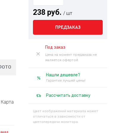
238 руб.
/ шт
ПРЕДЗАКАЗ
Под заказ
Цена на момент предзаказа не
является офертой
ФОТО
Нашли дешевле?
Гарантия лучшей цены!
Рассчитать доставку
Карта
Цвет изображений материала может
отличаться в зависимости от
цветопередачи монитора.
заказ