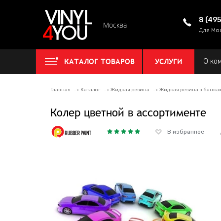
8 (49
Москва
Для Мо
КАТАЛОГ ТОВАРОВ
УСЛУГИ
О ко
Главная
Каталог
Жидкая резина
Жидкая резина в банка
Колер цветной в ассортименте
В избранное