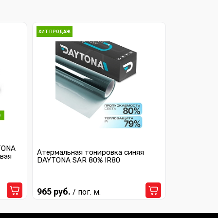
ХИТ ПРОДАЖ
TONA
Атермальная тонировка синяя
вая
DAYTONA SAR 80% IR80
965 руб.
/ пог. м.