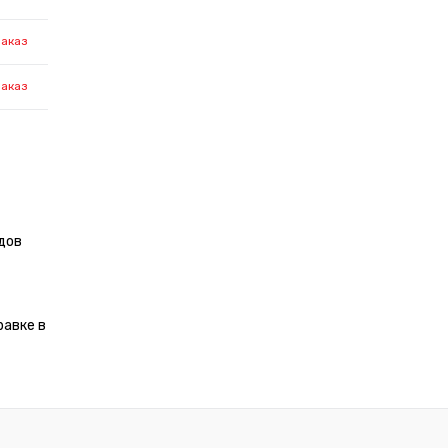
заказ
заказ
дов
равке в