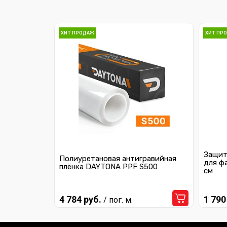
ХИТ ПРОДАЖ
ХИТ ПР
Защит
Полиуретановая антигравийная
для ф
плёнка DAYTONA PPF S500
см
4 784 руб.
1 790
/ пог. м.