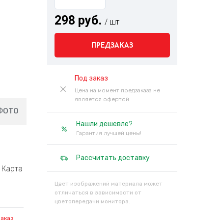
298 руб.
/ шт
ПРЕДЗАКАЗ
Под заказ
Цена на момент предзаказа не
является офертой
ФОТО
Нашли дешевле?
Гарантия лучшей цены!
Рассчитать доставку
Карта
Цвет изображений материала может
отличаться в зависимости от
цветопередачи монитора.
заказ