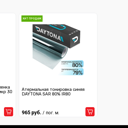
ХИТ ПРОДАЖ
ленка
Атермальная тонировка синяя
мкр 30
DAYTONA SAR 80% IR80
965 руб.
/ пог. м.