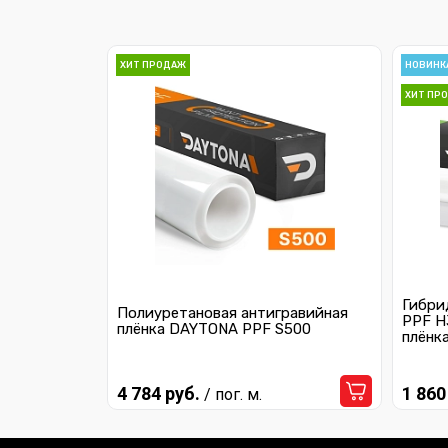
ХИТ ПРОДАЖ
НОВИНК
ХИТ ПР
Гибри
Полиуретановая антигравийная
PPF H
плёнка DAYTONA PPF S500
плёнк
4 784 руб.
1 860
/ пог. м.