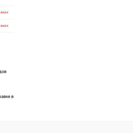
заказ
заказ
дов
равке в