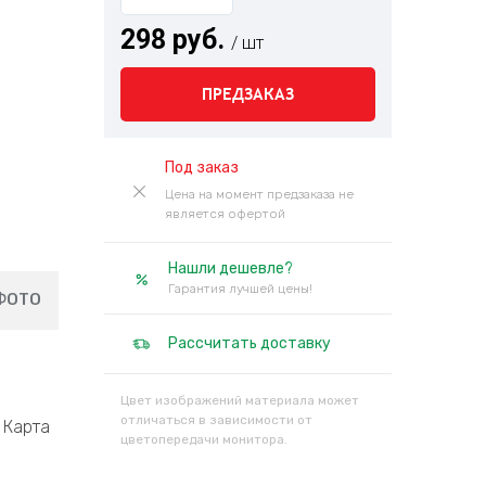
298 руб.
/ шт
ПРЕДЗАКАЗ
Под заказ
Цена на момент предзаказа не
является офертой
Нашли дешевле?
Гарантия лучшей цены!
ФОТО
Рассчитать доставку
Цвет изображений материала может
отличаться в зависимости от
Карта
цветопередачи монитора.