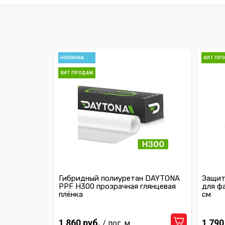
НОВИНКА
ХИТ ПР
ХИТ ПРОДАЖ
Гибридный полиуретан DAYTONA
Защит
PPF H300 прозрачная глянцевая
для ф
плёнка
см
1 860 руб.
1 790
/ пог. м.