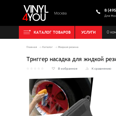
8 (49
Москва
Для Мо
КАТАЛОГ ТОВАРОВ
УСЛУГИ
О ко
Главная
Каталог
Жидкая резина
Триггер насадка для жидкой рез
В избранное
К сравнению