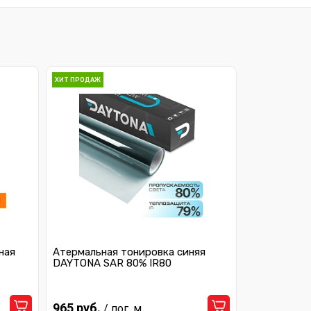
ХИТ ПРОДАЖ
ная
Атермальная тонировка синяя
DAYTONA SAR 80% IR80
965 руб.
/ пог. м.