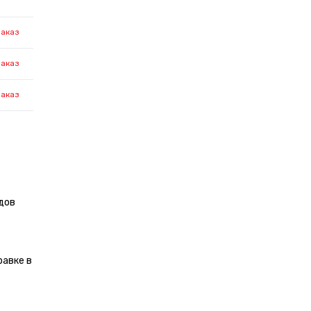
заказ
заказ
заказ
дов
равке в