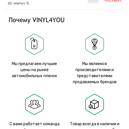
под заказ
|
|
|
|
|
|
|
22, корпус 1)
Почему VINYL4YOU
Мы предлагаем лучшие
Мы являемся
цены на рынке
производителями и
автомобильных пленок
представителями
продаваемых брендов
С вами работает команда
Товар всегда в наличии и