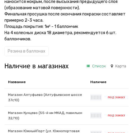
наносится мокрым, после высыхания предыдущего слоя
(образование матовой поверхности).
Финальная просушка после окончания покраски составляет
примерно 2-3 часа.
Площадь покрытия: 1м² - 1 баллончик
На 4 колесных диска 18 диаметра, рекомендуется 6 шт.
баллончиков.
Резина в баллонах
Наличие в магазинах
Список
Карта
Название
Наличие
Магазин Алтуфьево (Алтуфьевское шоссе
под заказ
|
|
|
|
|
|
|
37с10)
Магазин Кунцево (55-й км МКАД, павильон
под заказ
|
|
|
|
|
|
|
32/10)
Магазин ЮжныйПорт (ул. Южнопортовая