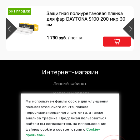
ХИТ ПРОДАЖ
Защитная полиуретановая пленка
для фар DAYTONA S100 200 мкр 30
см
1 790 руб.
/ пог. м.
Интернет-магазин
Личный кабинет
Доставка и оплата
Мы используем файлы cookie для улучшения
Установочные центры
пользовательского опыта, показа
Контакты
персонализированного контента, а также
анализа трафика. Продолжая пользоваться
SALE %
сайтом вы соглашаетесь на использование
файлов cookie в соответствии с
Cookie-
Популярные товары
правилами
.