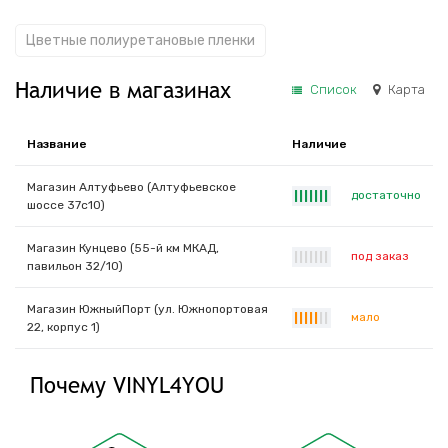
Цветные полиуретановые пленки
Наличие в магазинах
Список
Карта
Название
Наличие
Магазин Алтуфьево (Алтуфьевское
достаточно
|
|
|
|
|
|
|
шоссе 37с10)
Магазин Кунцево (55-й км МКАД,
под заказ
|
|
|
|
|
|
|
павильон 32/10)
Магазин ЮжныйПорт (ул. Южнопортовая
мало
|
|
|
|
|
|
|
22, корпус 1)
Почему VINYL4YOU