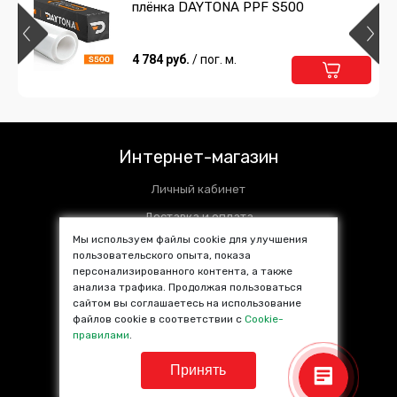
плёнка DAYTONA PPF S500
4 784 руб.
/ пог. м.
Интернет-магазин
Личный кабинет
Доставка и оплата
Мы используем файлы cookie для улучшения
Установочные центры
пользовательского опыта, показа
Контакты
персонализированного контента, а также
анализа трафика. Продолжая пользоваться
SALE %
сайтом вы соглашаетесь на использование
файлов cookie в соответствии с
Cookie-
Популярные товары
правилами
.
Принять