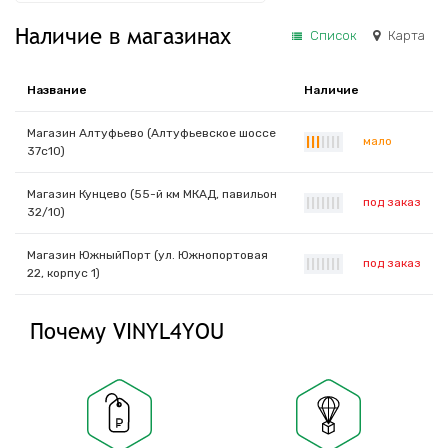
Наличие в магазинах
Список
Карта
Название
Наличие
Магазин Алтуфьево (Алтуфьевское шоссе
мало
|
|
|
|
|
|
|
37с10)
Магазин Кунцево (55-й км МКАД, павильон
под заказ
|
|
|
|
|
|
|
32/10)
Магазин ЮжныйПорт (ул. Южнопортовая
под заказ
|
|
|
|
|
|
|
22, корпус 1)
Почему VINYL4YOU