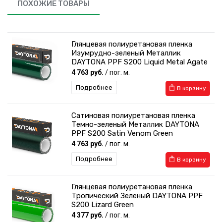
ПОХОЖИЕ ТОВАРЫ
Глянцевая полиуретановая пленка
Изумрудно-зеленый Металлик
DAYTONA PPF S200 Liquid Metal Agate
Green
4 763 руб.
/ пог. м.
Подробнее
В корзину
Сатиновая полиуретановая пленка
Темно-зеленый Металлик DAYTONA
PPF S200 Satin Venom Green
4 763 руб.
/ пог. м.
Подробнее
В корзину
Глянцевая полиуретановая пленка
Тропический Зеленый DAYTONA PPF
S200 Lizard Green
4 377 руб.
/ пог. м.