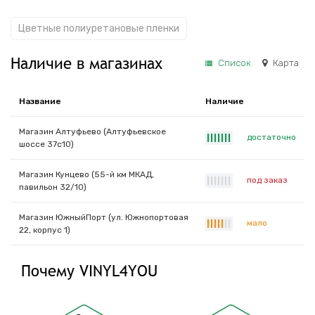
Цветные полиуретановые пленки
Наличие в магазинах
Список
Карта
Название
Наличие
Магазин Алтуфьево (Алтуфьевское
достаточно
|
|
|
|
|
|
|
шоссе 37с10)
Магазин Кунцево (55-й км МКАД,
под заказ
|
|
|
|
|
|
|
павильон 32/10)
Магазин ЮжныйПорт (ул. Южнопортовая
мало
|
|
|
|
|
|
|
22, корпус 1)
Почему VINYL4YOU