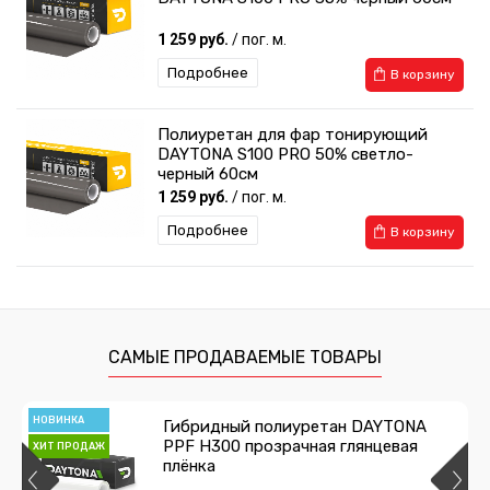
1 259 руб.
/ пог. м.
Подробнее
В корзину
Полиуретан для фар тонирующий
DAYTONA S100 PRO 50% светло-
черный 60см
1 259 руб.
/ пог. м.
Подробнее
В корзину
Полиуретан для фар тонирующий
DAYTONA S100 PRO 35% черный 30см
629 руб.
/ пог. м.
САМЫЕ ПРОДАВАЕМЫЕ ТОВАРЫ
Подробнее
В корзину
НОВИНКА
Гибридный полиуретан DAYTONA
PPF H300 прозрачная глянцевая
Полиуретан для фар тонирующий
ХИТ ПРОДАЖ
плёнка
DAYTONA S100 PRO 50% светло-
черный 30см