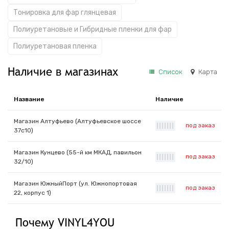
Тонировка для фар глянцевая
Полиуретановые и Гибридные пленки для фар
Полиуретановая пленка
Наличие в магазинах
Список
Карта
Название
Наличие
Магазин Алтуфьево (Алтуфьевское шоссе
под заказ
|
|
|
|
|
|
|
37с10)
Магазин Кунцево (55-й км МКАД, павильон
под заказ
|
|
|
|
|
|
|
32/10)
Магазин ЮжныйПорт (ул. Южнопортовая
под заказ
|
|
|
|
|
|
|
22, корпус 1)
Почему VINYL4YOU