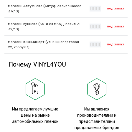
Магазин Алтуфьево (Алтуфьевское шоссе
под заказ
|
|
|
|
|
|
|
37с10)
Магазин Кунцево (55-й км МКАД, павильон
под заказ
|
|
|
|
|
|
|
32/10)
Магазин ЮжныйПорт (ул. Южнопортовая
под заказ
|
|
|
|
|
|
|
22, корпус 1)
Почему VINYL4YOU
Мы предлагаем лучшие
Мы являемся
цены на рынке
производителями и
автомобильных пленок
представителями
продаваемых брендов