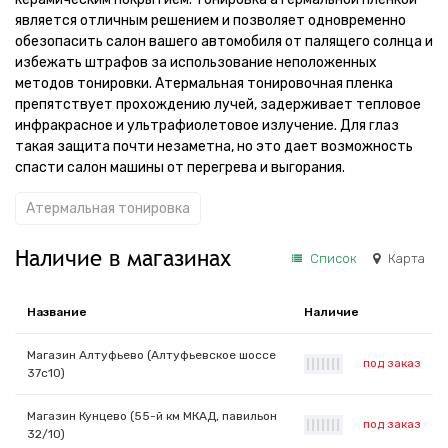
является отличным решением и позволяет одновременно
обезопасить салон вашего автомобиля от палящего солнца и
избежать штрафов за использование неположенных
методов тонировки. Атермальная тонировочная пленка
препятствует прохождению лучей, задерживает тепловое
инфракрасное и ультрафиолетовое излучение. Для глаз
такая защита почти незаметна, но это дает возможность
спасти салон машины от перегрева и выгорания.
Атермальная тонировка
Наличие в магазинах
Список
Карта
Название
Наличие
Магазин Алтуфьево (Алтуфьевское шоссе
под заказ
|
|
|
|
|
|
|
37с10)
Магазин Кунцево (55-й км МКАД, павильон
под заказ
|
|
|
|
|
|
|
32/10)