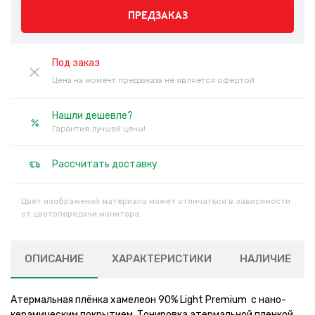
ПРЕДЗАКАЗ
Под заказ
Цена на момент предзаказа не является офертой
Нашли дешевле?
Гарантия лучшей цены!
Рассчитать доставку
Цвет изображений материала может отличаться в зависимости
от цветопередачи монитора.
ОПИСАНИЕ
ХАРАКТЕРИСТИКИ
НАЛИЧИЕ
Атермальная плёнка хамелеон 90% Light Premium с нано-
керамическим покрытием. Тонировка атермальной пленкой