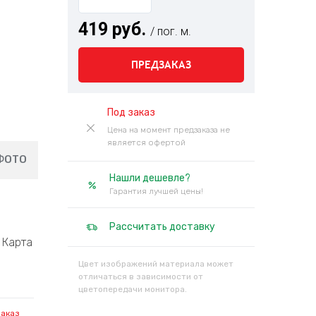
419 руб.
/ пог. м.
ПРЕДЗАКАЗ
Под заказ
Цена на момент предзаказа не
является офертой
ФОТО
Нашли дешевле?
Гарантия лучшей цены!
Рассчитать доставку
Карта
Цвет изображений материала может
отличаться в зависимости от
цветопередачи монитора.
заказ