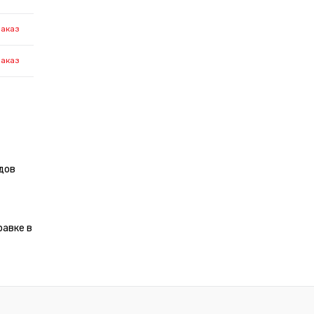
заказ
заказ
дов
равке в