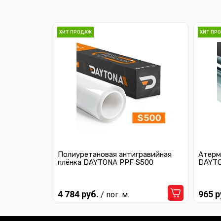
ХИТ ПРОДАЖ
ХИТ ПР
Полиуретановая антигравийная
Атерм
плёнка DAYTONA PPF S500
DAYTO
4 784 руб.
965 р
/ пог. м.