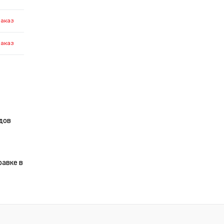
заказ
заказ
дов
равке в