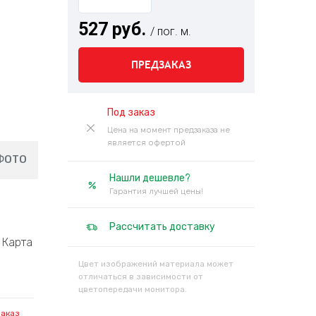
527 руб.
/ пог. м.
ПРЕДЗАКАЗ
Под заказ
Цена на момент предзаказа не
является офертой
ФОТО
Нашли дешевле?
Гарантия лучшей цены!
Рассчитать доставку
Карта
Цвет изображений материала может
отличаться в зависимости от
цветопередачи монитора.
заказ